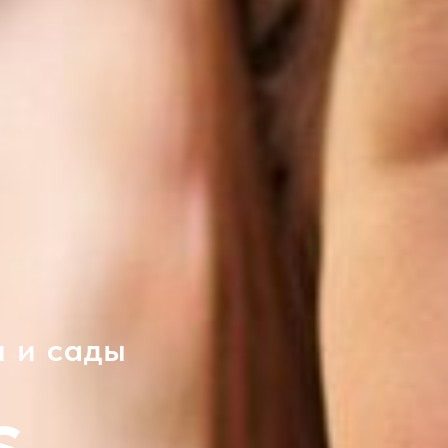
ы и сады
s