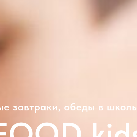
е завтраки, обеды в школ
FOOD kid