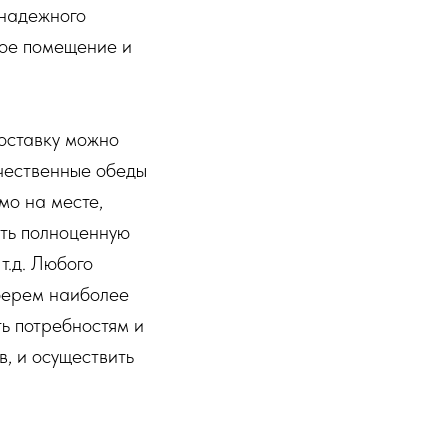
 надежного
ное помещение и
Доставку можно
ачественные обеды
мо на месте,
ать полноценную
т.д. Любого
дберем наиболее
ть потребностям и
, и осуществить