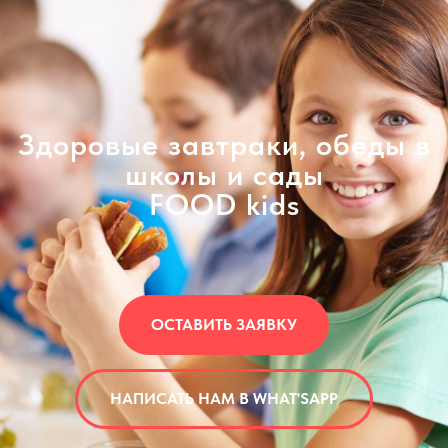
Здоровые завтраки, обеды в
школы и сады
FOOD kids
ОСТАВИТЬ ЗАЯВКУ
НАПИСАТЬ НАМ В WHAT'SAPP